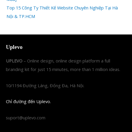
Top 15 Công Ty Thiết Kế Website Chuyên Nghiệp Tại Hà
Nội & TP.HCM
Uplevo
UPLEVO
– Online design, online design platform a full
branding kit for just 15 minutes, more than 1 million ideas.
10/1194 Đường Láng, Đống Đa, Hà Nội.
Chỉ đường đến Uplevo.
suport@uplevo.com