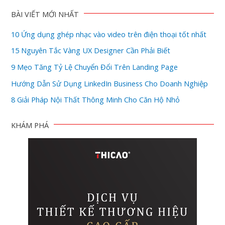
BÀI VIẾT MỚI NHẤT
10 Ứng dụng ghép nhạc vào video trên điện thoại tốt nhất
15 Nguyên Tắc Vàng UX Designer Cần Phải Biết
9 Mẹo Tăng Tỷ Lệ Chuyển Đổi Trên Landing Page
Hướng Dẫn Sử Dụng LinkedIn Business Cho Doanh Nghiệp
8 Giải Pháp Nội Thất Thông Minh Cho Căn Hộ Nhỏ
KHÁM PHÁ