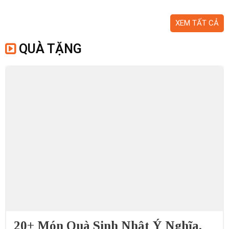
XEM TẤT CẢ
QUÀ TẶNG
20+ Món Quà Sinh Nhật Ý Nghĩa,