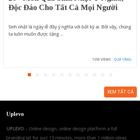
Độc Đáo Cho Tất Cả Mọi Người
Sinh nhật là ngày lễ đầy ý nghĩa với bất kỳ ai. Bởi vậy, chúng
ta luôn muốn được tặng ...
1559 VIEWS
QUÀ TẶNG
XEM TẤT CẢ
Uplevo
UPLEVO
– Online design, online design platform a full
branding kit for just 15 minutes, more than 1 million ideas.