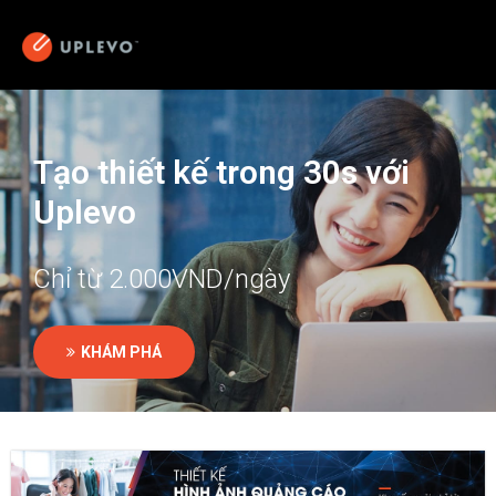
Tạo thiết kế trong 30s với
Uplevo
Chỉ từ 2.000VND/ngày
KHÁM PHÁ