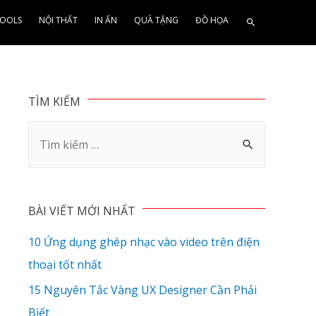
OOLS
NỘI THẤT
IN ẤN
QUÀ TẶNG
ĐỒ HỌA
TÌM KIẾM
BÀI VIẾT MỚI NHẤT
10 Ứng dụng ghép nhạc vào video trên điện
thoại tốt nhất
15 Nguyên Tắc Vàng UX Designer Cần Phải
Biết