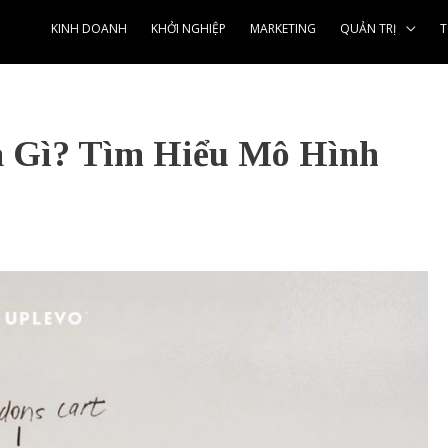
KINH DOANH
KHỞI NGHIỆP
MARKETING
QUẢN TRỊ
T
à Gì? Tìm Hiểu Mô Hình