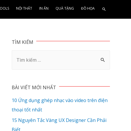
OOLS
NỘI THẤT
IN ẤN
QUÀ TẶNG
ĐỒ HỌA
TÌM KIẾM
BÀI VIẾT MỚI NHẤT
10 Ứng dụng ghép nhạc vào video trên điện
thoại tốt nhất
15 Nguyên Tắc Vàng UX Designer Cần Phải
Biết