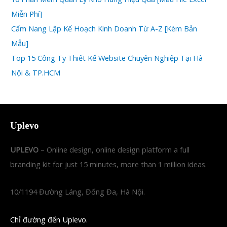
Miễn Phí]
Cẩm Nang Lập Kế Hoạch Kinh Doanh Từ A-Z [Kèm Bản
Mẫu]
Top 15 Công Ty Thiết Kế Website Chuyên Nghiệp Tại Hà
Nội & TP.HCM
Uplevo
UPLEVO
– Online design, online design platform a full
branding kit for just 15 minutes, more than 1 million ideas.
10/1194 Đường Láng, Đống Đa, Hà Nội.
Chỉ đường đến Uplevo.