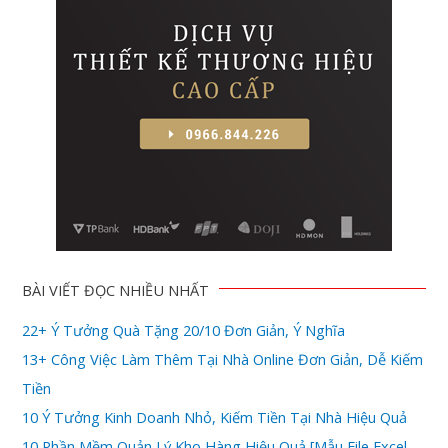
BÀI VIẾT ĐỌC NHIỀU NHẤT
22+ Ý Tưởng Quà Tặng 20/10 Đơn Giản, Ý Nghĩa
13+ Công Việc Làm Thêm Tại Nhà Online Đơn Giản, Dễ Kiếm
Tiền
10 Ý Tưởng Kinh Doanh Nhỏ, Kiếm Tiền Tại Nhà Hiệu Quả
10 Phần Mềm Quản Lý Kho Hàng Hiệu Quả [Mẫu File Excel