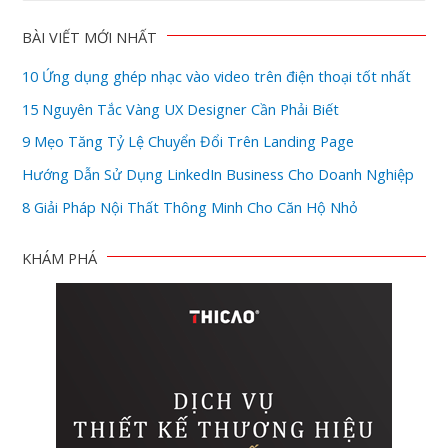
BÀI VIẾT MỚI NHẤT
10 Ứng dụng ghép nhạc vào video trên điện thoại tốt nhất
15 Nguyên Tắc Vàng UX Designer Cần Phải Biết
9 Mẹo Tăng Tỷ Lệ Chuyển Đổi Trên Landing Page
Hướng Dẫn Sử Dụng LinkedIn Business Cho Doanh Nghiệp
8 Giải Pháp Nội Thất Thông Minh Cho Căn Hộ Nhỏ
KHÁM PHÁ