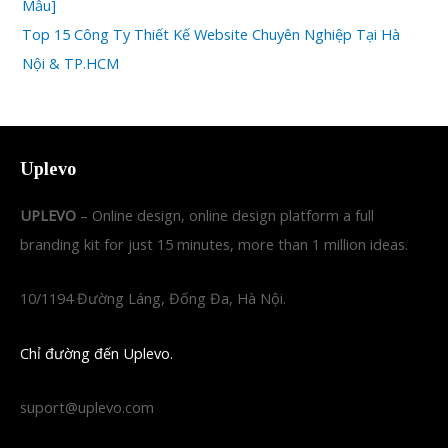
Mẫu]
Top 15 Công Ty Thiết Kế Website Chuyên Nghiệp Tại Hà
Nội & TP.HCM
Uplevo
UPLEVO
– Online design, online design platform a full
branding kit for just 15 minutes, more than 1 million ideas.
10/1194 Đường Láng, Đống Đa, Hà Nội.
Chỉ đường đến Uplevo.
suport@uplevo.com