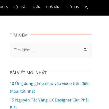
OOLS
NỘI THẤT
IN ẤN
QUÀ TẶNG
ĐỒ HỌA
TÌM KIẾM
BÀI VIẾT MỚI NHẤT
10 Ứng dụng ghép nhạc vào video trên điện
thoại tốt nhất
15 Nguyên Tắc Vàng UX Designer Cần Phải
Biết