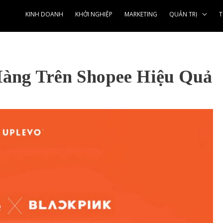
KINH DOANH
KHỞI NGHIỆP
MARKETING
QUẢN TRỊ
T
àng Trên Shopee Hiệu Quả