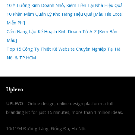
10 Ý Tưởng Kinh Doanh Nhỏ, Kiếm Tiền Tại Nhà Hiệu Quả
10 Phần Mềm Quản Lý Kho Hàng Hiệu Quả [Mẫu File Excel
Miễn Phí]
Cẩm Nang Lập Kế Hoạch Kinh Doanh Từ A-Z [Kèm Bản
Mẫu]
Top 15 Công Ty Thiết Kế Website Chuyên Nghiệp Tại Hà
Nội & TP.HCM
Uplevo
UPLEVO
– Online design, online design platform a full
branding kit for just 15 minutes, more than 1 million ideas.
10/1194 Đường Láng, Đống Đa, Hà Nội.