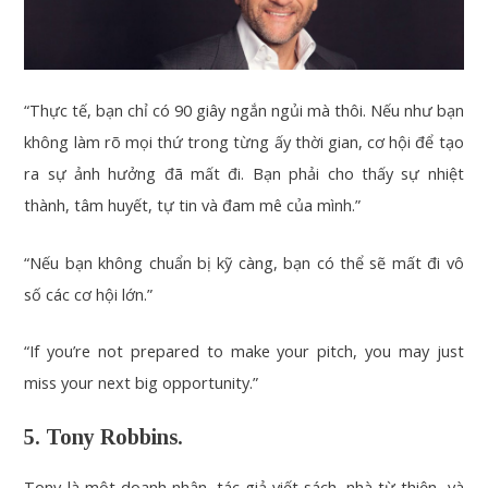
“Thực tế, bạn chỉ có 90 giây ngắn ngủi mà thôi. Nếu như bạn
không làm rõ mọi thứ trong từng ấy thời gian, cơ hội để tạo
ra sự ảnh hưởng đã mất đi. Bạn phải cho thấy sự nhiệt
thành, tâm huyết, tự tin và đam mê của mình.”
“Nếu bạn không chuẩn bị kỹ càng, bạn có thể sẽ mất đi vô
số các cơ hội lớn.”
“If you’re not prepared to make your pitch, you may just
miss your next big opportunity.”
5. Tony Robbins.
Tony là một doanh nhân, tác giả viết sách, nhà từ thiện, và